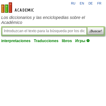
RU
EN
DE
FR
es-academic.com
Los diccionarios y las enciclopedias sobre el
Académico
¡Buscar!
interpretaciones
Traducciones
libros
Игры ⚽